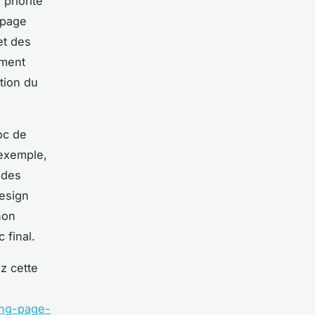
 priorité
 page
et des
ement
ntion du
oc de
 exemple,
 des
design
non
 final.
z cette
ing-page-