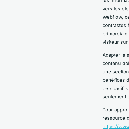
les informat
vers les él
Webflow, cet
contrastes f
primordiale 
visiteur su
Adapter la 
contenu doi
une section
bénéfices de
persuasif, 
seulement ca
Pour approf
ressource d
https://ww