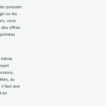
ier puissant
ign ou les
urs, vous
 des offres
xprimées
ne même
ysant
ersions,
ètes, au
il faut que
t en