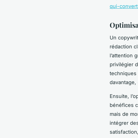
qui-convert
Optimisa
Un copywrit
rédaction c
l’attention
privilégier
techniques 
davantage, 
Ensuite, l’
bénéfices c
mais de mon
intégrer de
satisfactio