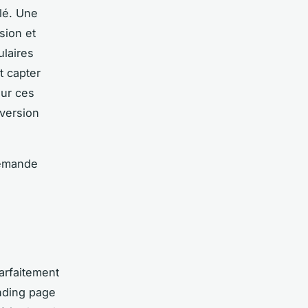
lé. Une
nsion et
ulaires
t capter
sur ces
nversion
demande
arfaitement
nding page