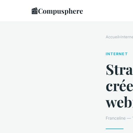
📰
Compusphere
Accueil
›
Intern
INTERNET
Stra
crée
web
Franceline — 