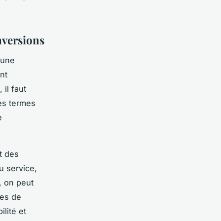
nversions
 une
nt
il faut
les termes
e
t des
u service,
, on peut
res de
lité et