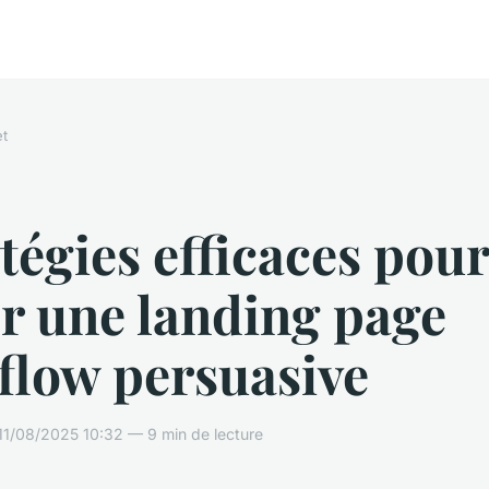
et
tégies efficaces pour
r une landing page
flow persuasive
11/08/2025 10:32 — 9 min de lecture