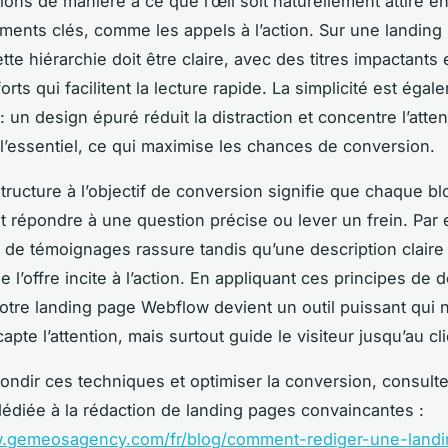
ions de manière à ce que l’œil soit naturellement attiré en
éments clés, comme les appels à l’action. Sur une landing
te hiérarchie doit être claire, avec des titres impactants 
orts qui facilitent la lecture rapide. La simplicité est égal
: un design épuré réduit la distraction et concentre l’atte
r l’essentiel, ce qui maximise les chances de conversion.
structure à l’objectif de conversion signifie que chaque bl
t répondre à une question précise ou lever un frein. Par
 de témoignages rassure tandis qu’une description claire
 l’offre incite à l’action. En appliquant ces principes de 
votre landing page Webflow devient un outil puissant qui 
pte l’attention, mais surtout guide le visiteur jusqu’au clic
ondir ces techniques et optimiser la conversion, consulte
édiée à la rédaction de landing pages convaincantes :
w.gemeosagency.com/fr/blog/comment-rediger-une-land