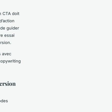
Un CTA doit
 d’action
 de guider
re essai
ersion.
s avec
copywriting
ersion
odes