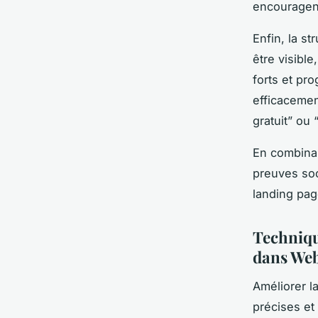
encouragent
Enfin, la st
être visible
forts et pr
efficacemen
gratuit” ou 
En combinan
preuves soc
landing pa
Techniqu
dans We
Améliorer l
précises et