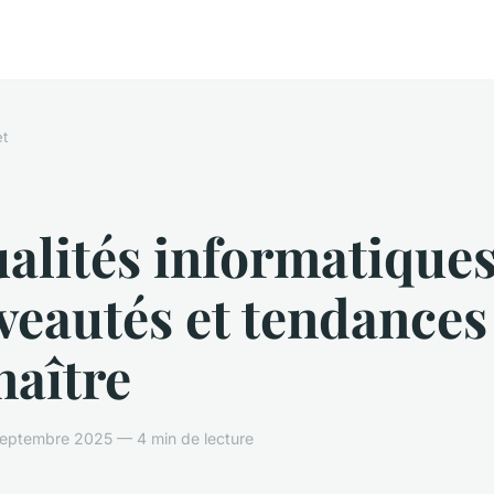
et
alités informatiques
eautés et tendances
naître
ptembre 2025 — 4 min de lecture