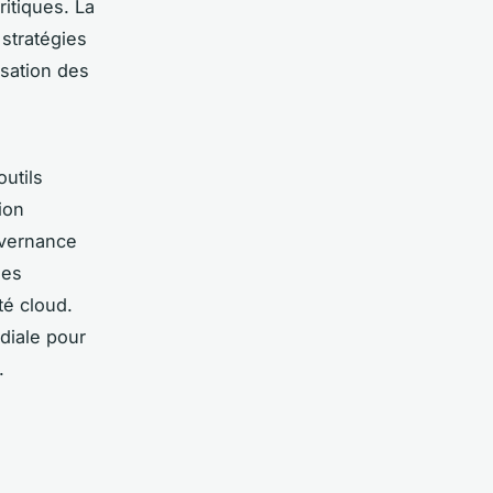
itiques. La
stratégies
isation des
outils
ion
uvernance
des
té cloud.
diale pour
.