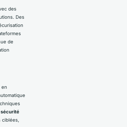
avec des
lutions. Des
écurisation
ateformes
inue de
ation
s en
 automatique
echniques
a
sécurité
 ciblées,