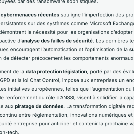
puyées par des ransomware sophistiqués.
s
cybermenaces récentes
souligne l’imperfection des pro
 persistantes sur des systèmes comme Microsoft Exchang
démontrent la nécessité pour les organisations d’adopter
oactive d’
analyse des failles de sécurité
. Les dernières 
ues encouragent l’automatisation et l’optimisation de la
s
n de détecter précocement les comportements anormaux
ement de la
data protection législation
, porté par des évol
PD et la loi Chat Control, impose aux entreprises un e
. Les initiatives européennes, telles que l’augmentation du
e renforcement du rôle d’ANSSI, visent à solidifier la cap
ce aux
piratage de données
. La transformation digitale re
continu entre réglementation, innovations numériques et 
urité entreprise pour anticiper et contenir la prochaine 
gh-tech.