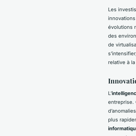
Les investis
innovations
évolutions 
des environ
de virtualis
s’intensifie
relative à l
Innovati
L’
intelligenc
entreprise.
d’anomalies
plus rapide
informatiq