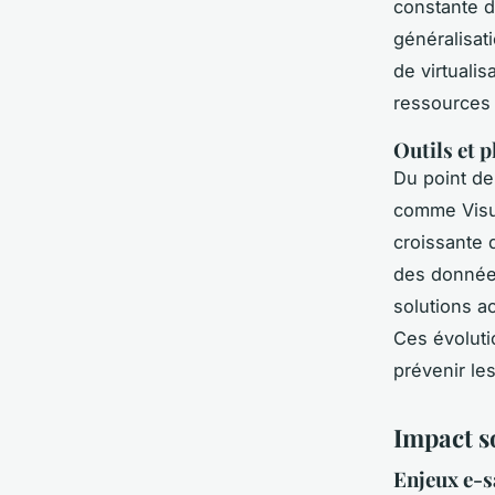
constante d
généralisat
de virtualis
ressources 
Outils et 
Du point de
comme Visua
croissante 
des données
solutions a
Ces évoluti
prévenir le
Impact so
Enjeux e-sa