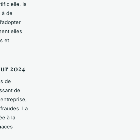
ficielle, la
e à de
d’adopter
entielles
s et
our 2024
s de
issant de
 entreprise,
 fraudes. La
ée à la
naces