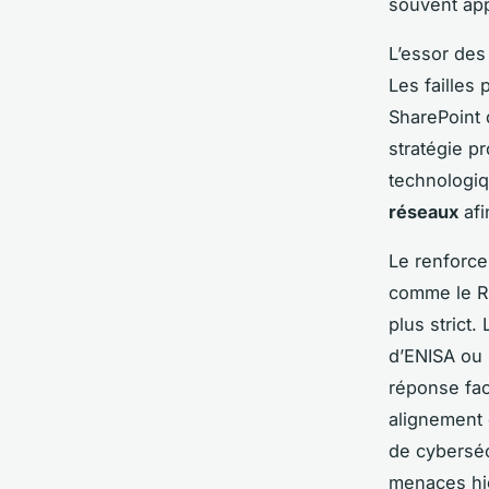
souvent ap
L’essor de
Les failles
SharePoint 
stratégie pr
technologiq
réseaux
afi
Le renforc
comme le RG
plus strict
d’ENISA ou l
réponse fa
alignement 
de cyberséc
menaces hi