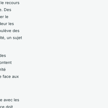
 le recours
ie. Des
er le
eur les
soulève des
té, un sujet
 des
rontent
rité
le face aux
re avec les
ce doit