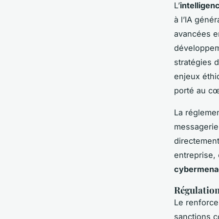
L’
intelligenc
à l’IA géné
avancées 
développem
stratégies 
enjeux éthi
porté au c
La régleme
messageries
directement.
entreprise, 
cybermena
Régulation
Le renforce
sanctions c