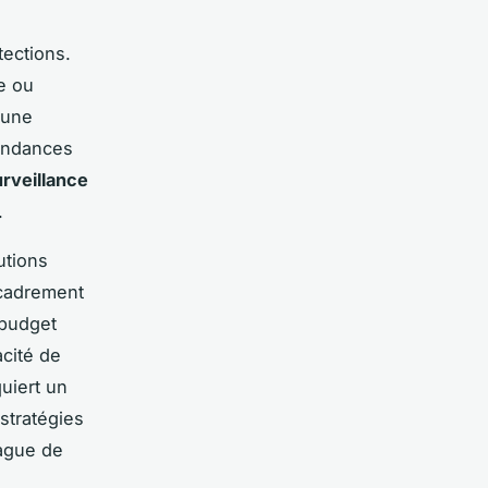
tections.
e ou
 une
tendances
urveillance
.
utions
ncadrement
 budget
acité de
quiert un
stratégies
vague de