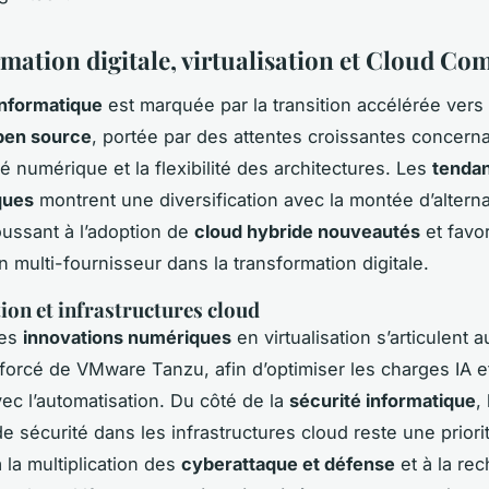
mation digitale, virtualisation et Cloud Co
informatique
est marquée par la transition accélérée vers
pen source
, portée par des attentes croissantes concerna
é numérique et la flexibilité des architectures. Les
tenda
ques
montrent une diversification avec la montée d’alterna
ussant à l’adoption de
cloud hybride nouveautés
et favo
n multi-fournisseur dans la transformation digitale.
tion et infrastructures cloud
res
innovations numériques
en virtualisation s’articulent 
forcé de VMware Tanzu, afin d’optimiser les charges IA et
vec l’automatisation. Du côté de la
sécurité informatique
,
de sécurité dans les infrastructures cloud reste une priori
 la multiplication des
cyberattaque et défense
et à la re