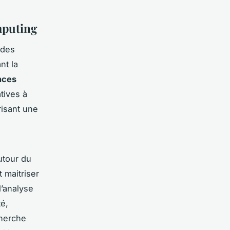
mputing
 des
nt la
nces
tives à
risant une
autour du
 maitriser
 l’analyse
té,
cherche