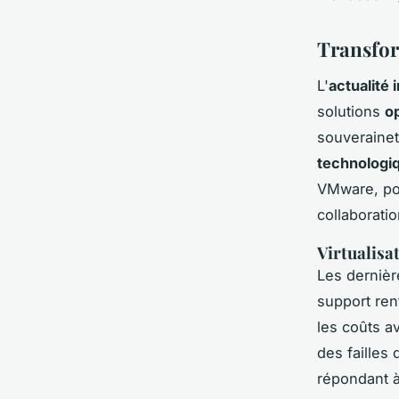
Transfor
L'
actualité 
solutions
o
souverainet
technologi
VMware, po
collaboratio
Virtualisa
Les derniè
support ren
les coûts a
des failles 
répondant à