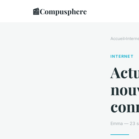
📰
Compusphere
Accueil
›
Intern
INTERNET
Actu
nouv
con
Emma — 23 se