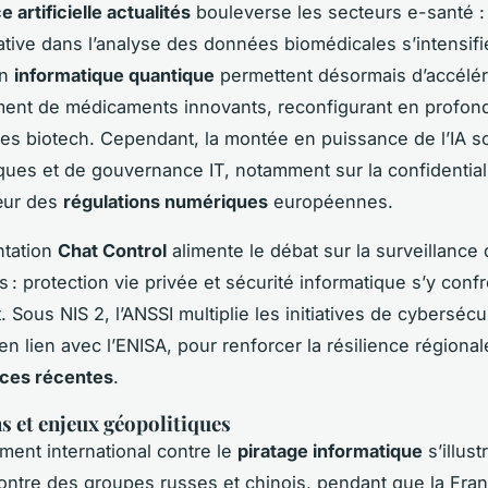
e artificielle actualités
bouleverse les secteurs e-santé :
rative dans l’analyse des données biomédicales s’intensif
en
informatique quantique
permettent désormais d’accélér
ent de médicaments innovants, reconfigurant en profond
des biotech. Cependant, la montée en puissance de l’IA 
ques et de gouvernance IT, notamment sur la confidentiali
œur des
régulations numériques
européennes.
ntation
Chat Control
alimente le débat sur la surveillance
 : protection vie privée et sécurité informatique s’y conf
 Sous NIS 2, l’ANSSI multiplie les initiatives de cybersécu
en lien avec l’ENISA, pour renforcer la résilience régiona
ces récentes
.
s et enjeux géopolitiques
ment international contre le
piratage informatique
s’illust
ontre des groupes russes et chinois, pendant que la Fran