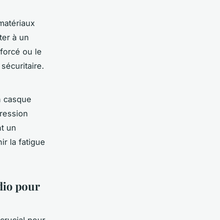
matériaux
ter à un
forcé ou le
sécuritaire.
n casque
pression
nt un
r la fatigue
dio pour
crucial pour