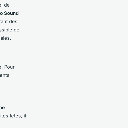
el de
o Sound
rant des
ssible de
ales.
e. Pour
rents
ume
tes têtes, il