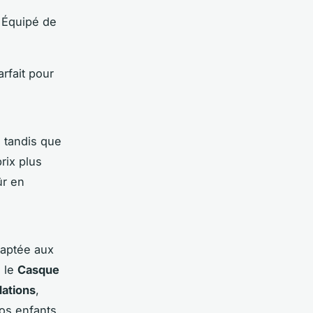
 Équipé de
rfait pour
, tandis que
rix plus
ûr en
daptée aux
e le
Casque
ations
,
os enfants.