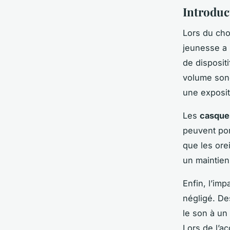
Introduc
Lors du ch
jeunesse a u
de disposit
volume sono
une exposit
Les
casques
peuvent por
que les ore
un maintien
Enfin, l’im
négligé. De
le son à un
Lors de l’ac