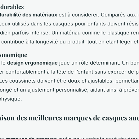
 durables
durabilité des matériaux
est à considérer. Comparés aux 
 ceux utilisés dans les casques pour enfants doivent résis
dien parfois intense. Un matériau comme le plastique ren
ontribue à la longévité du produit, tout en étant léger et 
gonomique
 le
design ergonomique
joue un rôle déterminant. Un bo
ter confortablement à la tête de l’enfant sans exercer de 
Les coussinets doivent être doux et ajustables, permetta
longé et un ajustement personnalisé, aidant ainsi à préveni
 physique.
son des meilleures marques de casques au
es
marques de casques
audio pour enfants peut s’avérer 