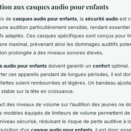
tion aux casques audio pour enfants
oix de
casques audio pour enfants
, la
sécurité audio
est c
ne audition particulièrement sensible, rendant essentiel l’
ifs adaptés. Ces casques spécifiques sont conçus pour lim
re maximal, prévenant ainsi les dommages auditifs poten
ion prolongée à des niveaux sonores élevés.
 audio pour enfants
doivent garantir un
confort
optimal.
ter ces appareils pendant de longues périodes, il est don
illettes soient rembourrées et légères. Un bandeau ajust
 stable sur la tête en croissance.
pact des niveaux de volume sur l’audition des jeunes ne do
s modèles équipés de limiteurs de volume permettent de
 niveau sécurisé, réduisant le risque de perte auditive à l
quisition d’un
casque audio pour enfants
, il est donc ess