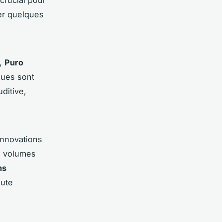
rer quelques
,
Puro
ues sont
ditive,
innovations
es volumes
ns
aute