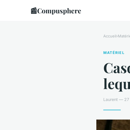
📰
Compusphere
Accueil
›
Matéri
MATÉRIEL
Cas
lequ
Laurent — 27