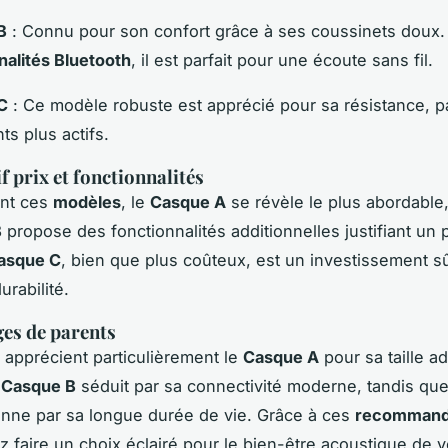
B
: Connu pour son confort grâce à ses coussinets doux.
nalités Bluetooth
, il est parfait pour une écoute sans fil.
C
: Ce modèle robuste est apprécié pour sa résistance, pa
ts plus actifs.
 prix et fonctionnalités
nt ces
modèles
, le
Casque A
se révèle le plus abordable
B
propose des fonctionnalités additionnelles justifiant un p
asque C
, bien que plus coûteux, est un investissement s
rabilité.
es de parents
 apprécient particulièrement le
Casque A
pour sa taille a
e
Casque B
séduit par sa connectivité moderne, tandis qu
nne par sa longue durée de vie. Grâce à ces
recommand
 faire un choix éclairé pour le bien-être acoustique de v