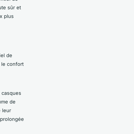
ute sûr et
x plus
iel de
 le confort
s casques
lume de
 leur
 prolongée