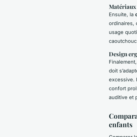
Matériaux
Ensuite, la
ordinaires,
usage quoti
caoutchouc c
Design er
Finalement,
doit s’adap
excessive. 
confort pro
auditive et
Comparai
enfants
Comparer l