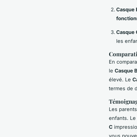
Casque 
fonction
Casque 
les enfan
Comparatif
En compara
le
Casque 
élevé. Le
C
termes de du
Témoignag
Les parents
enfants. L
C
impressio
vous pouvez