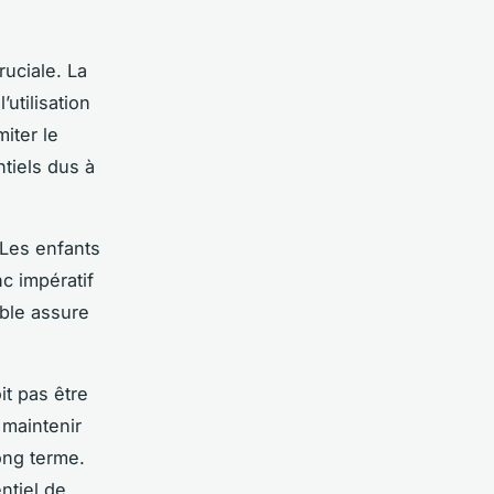
ruciale. La
utilisation
iter le
tiels dus à
 Les enfants
c impératif
able assure
it pas être
 maintenir
ong terme.
entiel de